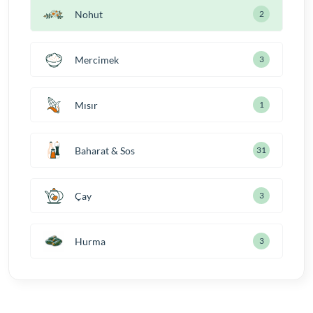
Nohut
2
Mercimek
3
Mısır
1
Baharat & Sos
31
Çay
3
Hurma
3