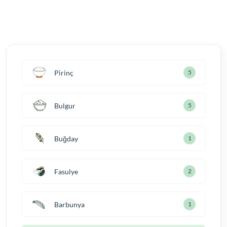
Pirinç
5
Bulgur
5
Buğday
1
Fasulye
2
Barbunya
1