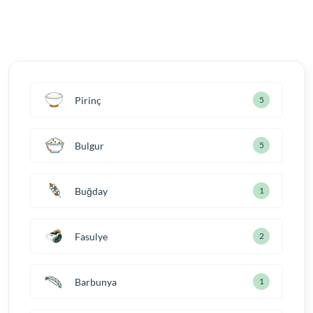
Pirinç
5
Bulgur
5
Buğday
1
Fasulye
2
Barbunya
1