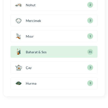
Nohut
2
Mercimek
3
Mısır
1
Baharat & Sos
31
Çay
3
Hurma
3