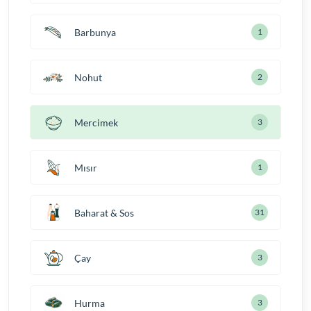
Barbunya
1
Nohut
2
Mercimek
3
Mısır
1
Baharat & Sos
31
Çay
3
Hurma
3