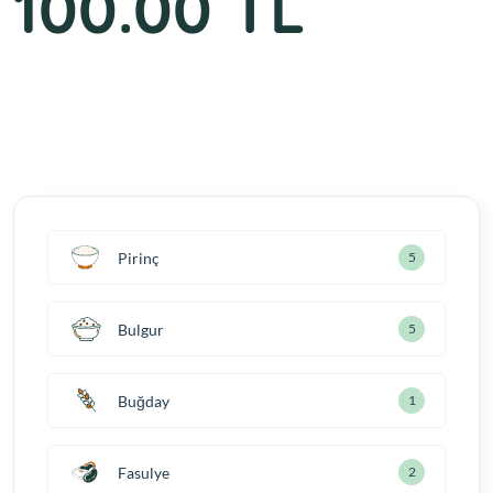
100.00 TL
Pirinç
5
Bulgur
5
Buğday
1
Fasulye
2