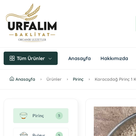
Anasayfa
Hakkımızda
Tüm Ürünler
Anasayfa
Ürünler
Pirinç
Karacadağ Pirinç 1 
Pirinç
5
Bulgur
5