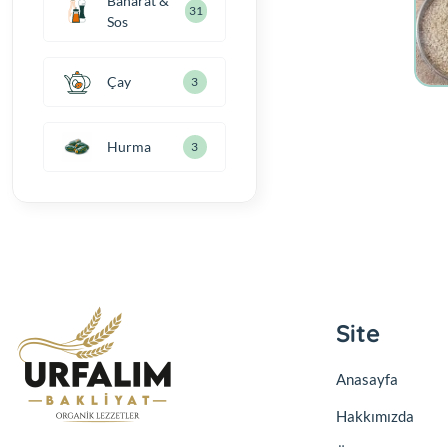
Baharat &
31
Sos
Çay
3
Hurma
3
Site
Anasayfa
Hakkımızda