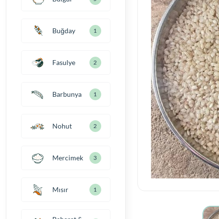
Buğday
1
Fasulye
2
Barbunya
1
Nohut
2
Mercimek
3
Mısır
1