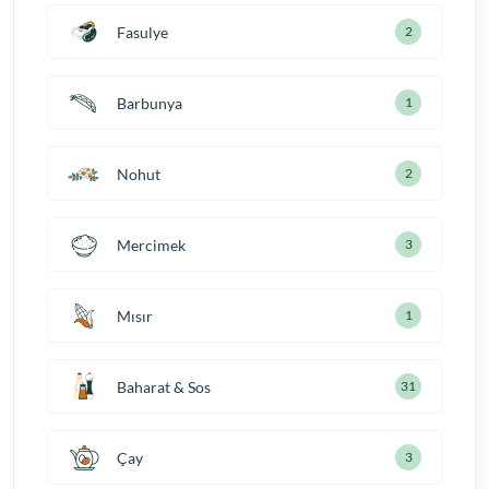
Fasulye
2
Barbunya
1
Nohut
2
Mercimek
3
Mısır
1
Baharat & Sos
31
Çay
3