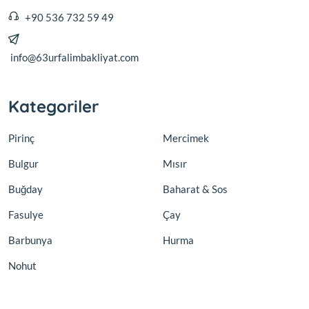
+90 536 732 59 49
info@63urfalimbakliyat.com
Kategoriler
Pirinç
Mercimek
Bulgur
Mısır
Buğday
Baharat & Sos
Fasulye
Çay
Barbunya
Hurma
Nohut